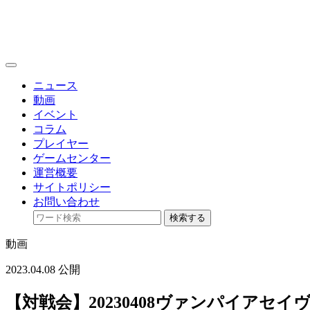
toggle
navigation
ニュース
動画
イベント
コラム
プレイヤー
ゲームセンター
運営概要
サイトポリシー
お問い合わせ
検索する
動画
2023.04.08 公開
【対戦会】20230408ヴァンパイアセ