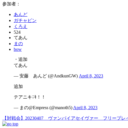
参加者：
あんど
ガチャピン
くろえ
524
てあん
まの
bow
・追加
てあん
— 安藤 あんど (@AndkunGW)
April 8, 2023
追加
テアニキﾆｷ！！
— まの@Empress (@manoth5)
April 8, 2023
【対戦会】20230407 ヴァンパイアセイヴァー フリープレ