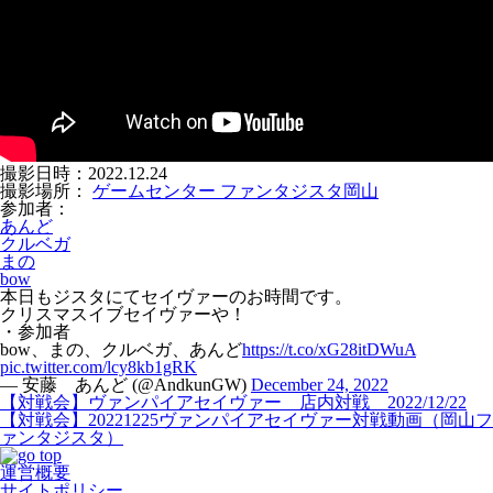
撮影日時：2022.12.24
撮影場所：
ゲームセンター ファンタジスタ岡山
参加者：
あんど
クルベガ
まの
bow
本日もジスタにてセイヴァーのお時間です。
クリスマスイブセイヴァーや！
・参加者
bow、まの、クルベガ、あんど
https://t.co/xG28itDWuA
pic.twitter.com/lcy8kb1gRK
— 安藤 あんど (@AndkunGW)
December 24, 2022
【対戦会】ヴァンパイアセイヴァー 店内対戦 2022/12/22
【対戦会】20221225ヴァンパイアセイヴァー対戦動画（岡山フ
ァンタジスタ）
運営概要
サイトポリシー