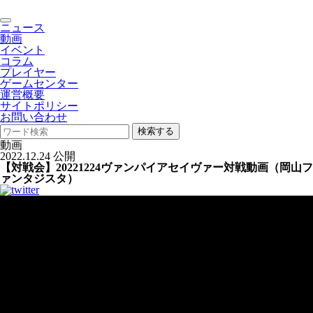
toggle
ニュース
navigation
動画
イベント
コラム
プレイヤー
ゲームセンター
運営概要
サイトポリシー
お問い合わせ
検索する
動画
2022.12.24 公開
【対戦会】20221224ヴァンパイアセイヴァー対戦動画（岡山フ
ァンタジスタ）