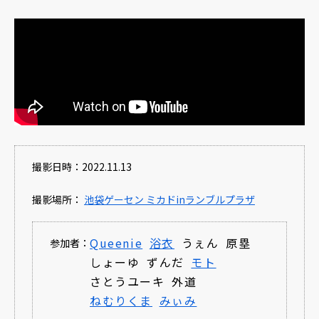
撮影日時：2022.11.13
撮影場所：
池袋ゲーセン ミカドinランブルプラザ
Queenie
浴衣
うぇん
原塁
参加者：
しょーゆ
ずんだ
モト
さとうユーキ
外道
ねむりくま
みぃみ