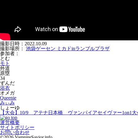
撮影日時：2022.10.09
撮影場所：
池袋ゲーセン ミカドinランブルプラザ
参加者：
とむ
モト
外道
原塁
34
ずんだ
浴衣
オメガ
Queenie
みぃみ
しょーゆ
【大会】10/9 アテナ日本橋 ヴァンパイアセイヴァー1on1大
運営概要
サイトポリシー
お問い合わせ
©2026 VampireSavior.info