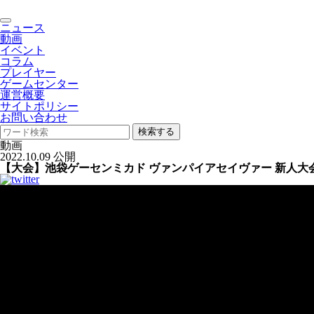
toggle
ニュース
navigation
動画
イベント
コラム
プレイヤー
ゲームセンター
運営概要
サイトポリシー
お問い合わせ
検索する
動画
2022.10.09 公開
【大会】池袋ゲーセンミカド ヴァンパイアセイヴァー 新人大会 20