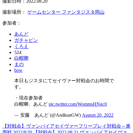
撮影日時：2022.08.20
撮影場所：
ゲームセンター ファンタジスタ岡山
参加者：
あんど
ガチャピン
くろえ
524
白帽卿
まの
bow
本日もジスタにてセイヴァー対戦会のお時間で
す。
・現在参加者
白帽卿、あんど
pic.twitter.com/WommsHNgc0
— 安藤 あんど (@AndkunGW)
August 20, 2022
【対戦会】ヴァンパイアセイヴァーフリープレイ対戦会～東
西戦 2022/8/20
【対戦会】2022.08.21 ヴァンパイアセイヴァ