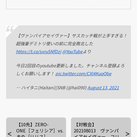
【ヴァンパイアセイヴァー】サスカッチ戦が上手すぎる！
超強豪デミトリ使いの前に完全敗北した
https://t.co/sxru5NfDzj
@YouTube
より
今日2回目のyoutube更新しました。チャンネル登録よろ
しくお願いします！
pic.twitter.com/CXl4KuoQbe
— ハイタニ(Haitani)|SNB (@hai090)
August 13, 2021
【10先】ZERO-
【対戦会】
ONE［フェリシア］vs.
202108013 ヴァンパ
まの［リリス］
イアセイヴァー フリ