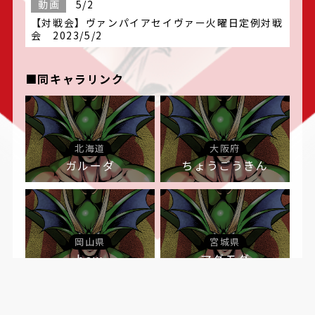
動画
5/2
【対戦会】ヴァンパイアセイヴァー火曜日定例対戦
会 2023/5/2
■同キャラリンク
北海道
大阪府
ガルーダ
ちょうごうきん
岡山県
宮城県
bow
マグモグ