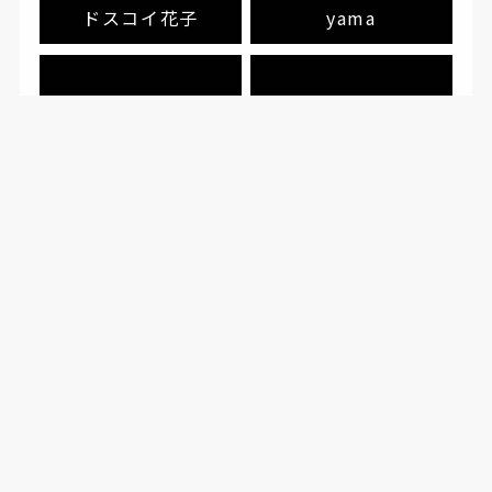
ドスコイ花子
yama
宮城県
東京都
YL
九十九
運営概要
サイトポリシー
お問い合わせ