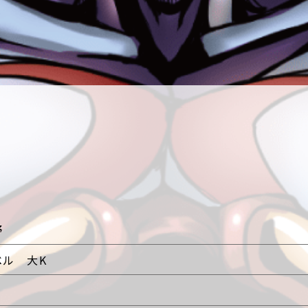
野
ベル 大K