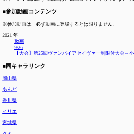
■参加動画コンテンツ
※参加動画は、必ず動画に登場するとは限りません。
2021 年
動画
9/26
【大会】第25回ヴァンパイアセイヴァー制限付大会～小林制約
■同キャラリンク
岡山県
あんど
香川県
イリエ
宮城県
クミ