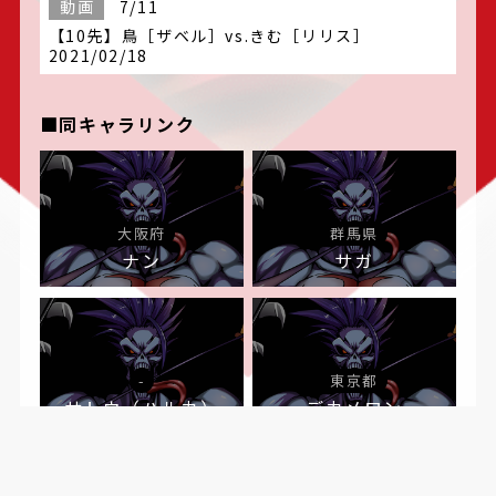
動画
7/11
【10先】鳥［ザベル］vs.きむ［リリス］
2021/02/18
■同キャラリンク
大阪府
群馬県
ナン
サガ
-
東京都
サトウ（ハルカ）
デカメロン