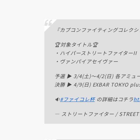
『カプコンファイティングコレクショ
🏆対象タイトル🏆
・ハイパーストリートファイターII
・ヴァンパイアセイヴァー
予選 ▶ 3/4(土)～4/2(日) 各ア
決勝 ▶ 4/9(日) EXBAR TOKYO plu
🔉
#ファイコレ杯
の詳細はコチラ
ht
— ストリートファイター / STREET FIG