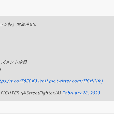
ン杯』開催決定‼️
ミューズメント施設
s
tps://t.co/T8EBK3xVnH
pic.twitter.com/7iGrliNfnj
HTER (@StreetFighterJA)
February 28, 2023