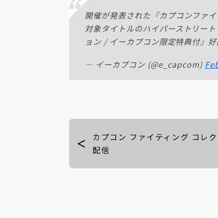
開催が発表された『カプコンファイ
対象タイトルのハイパーストリート
ョン / イーカプコン限定特典付』
— イーカプコン (@e_capcom)
Feb
カプコン ファイティング コレ
配信