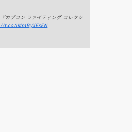
『カプコン ファイティング コレクシ
://t.co/IMmByXEsEN