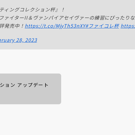
ティングコレクション杯』！
ファイターII＆ヴァンパイアセイヴァーの練習にぴったりな
好評発売中！
https://t.co/MjyTh53nXY
#ファイコレ杯
https
ruary 28, 2023
クション アップデート