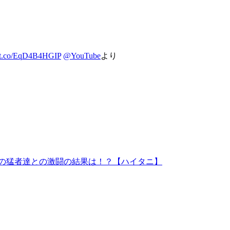
//t.co/EqD4B4HGIP
@YouTube
より
の猛者達との激闘の結果は！？【ハイタニ】