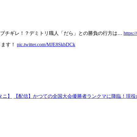
ニブチギレ！？デミトリ職人「だら」との勝負の行方は…
https:
します！
pic.twitter.com/MJE8SkbDCk
タニ】
【配信】かつての全国大会優勝者ランクマに降臨！現役