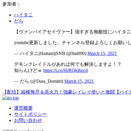
参加者：
ハイタニ
だら
【ヴァンパイアセイヴァー】強すぎる無敵技にハイタ
youtube更新しました。チャンネル登録よろしくお願い
— ハイタニ(Haitani)|SNB (@hai090)
March 15, 2021
デモンクレイドルがあれば何でも解決しますよ！？
知らんけどｗ
https://t.co/HrRQkihocd
— だら (@Dara_Demitri)
March 15, 2021
【配信】縦横無尽＆高火力！強豪レイレイ使いと激闘【ハイ
運営概要
サイトポリシー
お問い合わせ