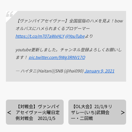
【ヴァンパイアセイヴァー】全国屈指のハメを見よ！bow
オルバスにハメられまくるプロゲーマー
https://t.co/m707aWxHLY
@YouTube
より
youtube更新しました。チャンネル登録よろしくお願いし
ます！
pic.twitter.com/9Wg3RNV17O
— ハイタニ(Haitani)|SNB (@hai090)
January 9, 2021
【対戦会】ヴァンパイ
【OL大会】21/1/9 リ
アセイヴァー火曜日定
ザレ一(いち)武闘会
例対戦会 2021/1/5
一・二回戦