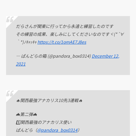
だらさんが関東に行ってから永遠と練習したのです
その練習の成果、楽しみにしてくださいなのですヾ(*´∀
｀*)ﾉｷｬｯｷｬ
https://t.co/1omAE7J8es
— ぱんどらの箱 (@pandora_box0314)
December 12,
2021
🔥関西最強アナカリス10先3連戦🔥
🦇第二弾🦇
1️⃣関西最強のアナカリス使い
ぱんどら（
@pandora_box0314
）