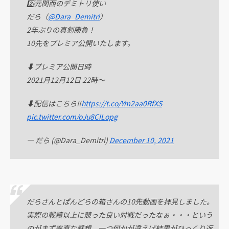
2️⃣元関西のデミトリ使い
だら（
@Dara_Demitri
）
2年ぶりの真剣勝負！
10先をプレミア公開いたします。
⬇️プレミア公開日時
2021月12月12日 22時〜
⬇️配信はこちら‼️
https://t.co/Ym2aa0RfXS
pic.twitter.com/oJu8CILopg
— だら (@Dara_Demitri)
December 10, 2021
だらさんとぱんどらの箱さんの10先動画を拝見しました。
実際の戦績以上に競った良い対戦だったなぁ・・・という
のがまず率直な感想。一つ何かが違えば結果がひっくり返