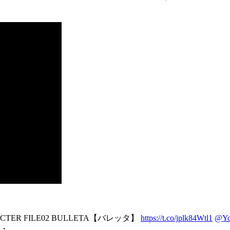
TER FILE02 BULLETA【バレッタ】
https://t.co/jplk84Wtl1
@Yo
・