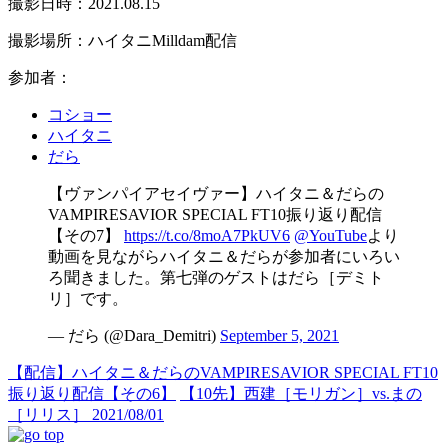
撮影日時：2021.08.15
撮影場所：ハイタニMilldam配信
参加者：
コショー
ハイタニ
だら
【ヴァンパイアセイヴァー】ハイタニ＆だらの
VAMPIRESAVIOR SPECIAL FT10振り返り配信
【その7】
https://t.co/8moA7PkUV6
@YouTube
より
動画を見ながらハイタニ＆だらが参加者にいろい
ろ聞きました。第七弾のゲストはだら［デミト
リ］です。
— だら (@Dara_Demitri)
September 5, 2021
【配信】ハイタニ＆だらのVAMPIRESAVIOR SPECIAL FT10
振り返り配信【その6】
【10先】西建［モリガン］vs.まの
［リリス］ 2021/08/01