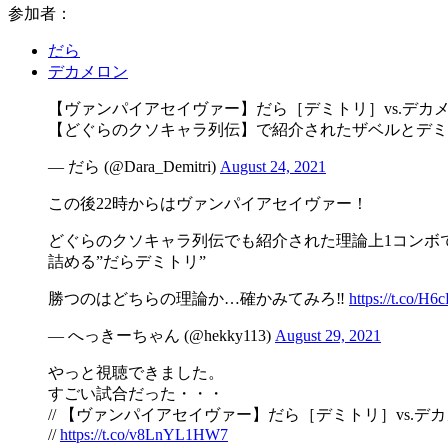
参加者：
だら
デカメロン
【ヴァンパイアセイヴァー】だら［デミトリ］vs.デカメロン［
【どぐらのクソキャラ列伝】で紹介されたザベルとデミト
— だら (@Dara_Demitri)
August 24, 2021
この後22時からはヴァンパイアセイヴァー！
どぐらのクソキャラ列伝でも紹介された理論上1コンボで
詰める”だらデミトリ”
勝つのはどちらの理論か…確かみてみろ‼︎
https://t.co/H
— へっきーちゃん (@hekky113)
August 29, 2021
やっと視聴できました。
すごい試合だった・・・
// 【ヴァンパイアセイヴァー】だら［デミトリ］vs.デカメロン［ザ
//
https://t.co/v8LnYL1HW7