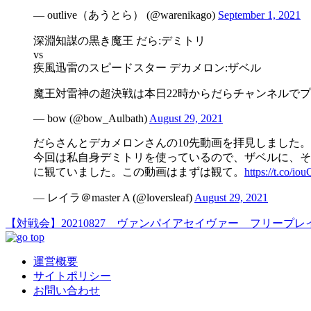
— outlive（あうとら） (@warenikago)
September 1, 2021
深淵知謀の黒き魔王 だら:デミトリ
vs
疾風迅雷のスピードスター デカメロン:ザベル
魔王対雷神の超決戦は本日22時からだらチャンネルで
— bow (@bow_Aulbath)
August 29, 2021
だらさんとデカメロンさんの10先動画を拝見しました。
今回は私自身デミトリを使っているので、ザベルに、そ
に観ていました。この動画はまずは観て。
https://t.co/i
— レイラ＠master A (@loversleaf)
August 29, 2021
【対戦会】20210827 ヴァンパイアセイヴァー フリープレ
運営概要
サイトポリシー
お問い合わせ