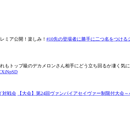
プレミア公開！楽しみ！
#10先の登場者に勝手に二つ名をつける
れもトップ級のデカメロンさん相手にどう立ち回るか凄く気に
ouCXiNpSD
イ対戦会
【大会】第24回ヴァンパイアセイヴァー制限付大会～小林制