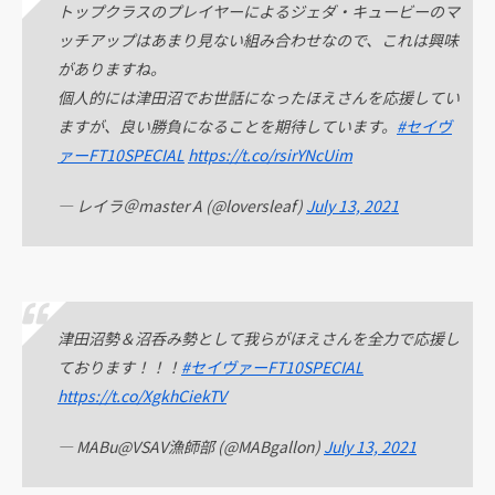
トップクラスのプレイヤーによるジェダ・キュービーのマ
ッチアップはあまり見ない組み合わせなので、これは興味
がありますね。
個人的には津田沼でお世話になったほえさんを応援してい
ますが、良い勝負になることを期待しています。
#セイヴ
ァーFT10SPECIAL
https://t.co/rsirYNcUim
— レイラ＠master A (@loversleaf)
July 13, 2021
津田沼勢＆沼呑み勢として我らがほえさんを全力で応援し
ております！！！
#セイヴァーFT10SPECIAL
https://t.co/XgkhCiekTV
— MABu@VSAV漁師部 (@MABgallon)
July 13, 2021