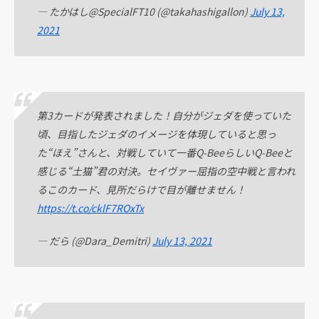
— たかはし@SpecialFT10 (@takahashigallon)
July 13,
2021
第3カードが発表されました！自分がジェダを使っていた
頃、目指したジェダのイメージを体現していると思っ
た“ほえ”さんと、対戦していて一番Q-BeeらしいQ-Beeと
感じる“土猫”君の対決。セイヴァー屈指の空中戦と言われ
るこのカード、見所だらけで目が離せません！
https://t.co/cklF7ROxTx
— だら (@Dara_Demitri)
July 13, 2021