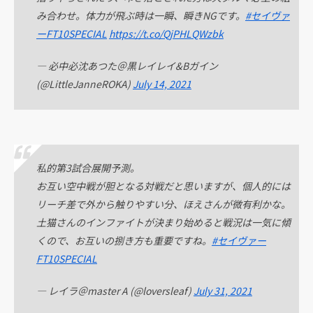
み合わせ。体力が飛ぶ時は一瞬、瞬きNGです。
#セイヴァ
ーFT10SPECIAL
https://t.co/QjPHLQWzbk
— 必中必沈あつた＠黒レイレイ&Bガイン
(@LittleJanneROKA)
July 14, 2021
私的第3試合展開予測。
お互い空中戦が胆となる対戦だと思いますが、個人的には
リーチ差で外から触りやすい分、ほえさんが微有利かな。
土猫さんのインファイトが決まり始めると戦況は一気に傾
くので、お互いの捌き方も重要ですね。
#セイヴァー
FT10SPECIAL
— レイラ＠master A (@loversleaf)
July 31, 2021