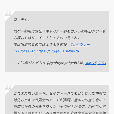
コッチも。
他ゲー勢用に宣伝→キャリバー勢もゴジラ勢も旧タワー勢
も詳しくはリツイートしてるので見てね。
僕は旧沼勢なのでほえさんを応援。
#セイヴァー
FT10SPECIAL
https://t.co/yU5THMbw2u
— ごぶ＠リハビリ中 (@gobgobgobgob246)
July 14, 2021
これまた熱いカード。セイヴァー界でもとりわけ空中戦に
特化したキャラ同士のカードが実現。空中での差し合い・
対応に独自の強みを持ったキャラ同士が激突。地面に引き
摺り下ろされたり、叩き落とされた方は火ダルマ必至の組