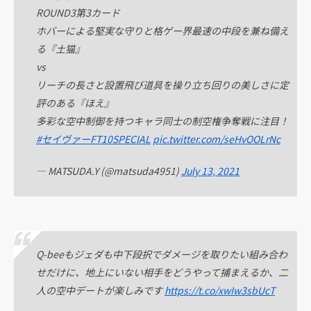
ROUND3第3カード
ホバーによる堅実な守りと格ゲー界最速の中段を兼ね備え
る『土猫』
vs
リーチの長さと設置飛び道具を操り立ち回りの美しさに定
評のある『ほえ』
多彩な空中制御を持つキャラ同士の制空権争奪戦に注目！
#セイヴァーFT10SPECIAL
pic.twitter.com/seHvOOLrNc
— MATSUDA.Y (@matsuda4951)
July 13, 2021
Q-beeもジェダも中下段択でダメージを取りたい組み合わ
せだけに、地上にいない相手をどうやって捕まえるか、二
人の空中デートが楽しみです
https://t.co/xwIw3sbUcT