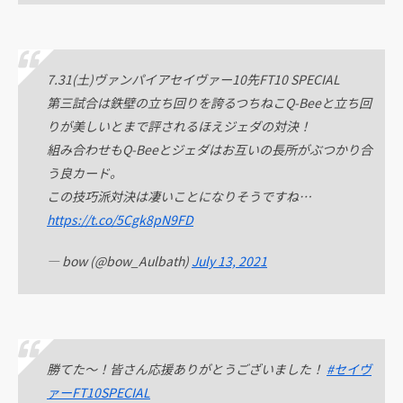
7.31(土)ヴァンパイアセイヴァー10先FT10 SPECIAL
第三試合は鉄壁の立ち回りを誇るつちねこQ-Beeと立ち回
りが美しいとまで評されるほえジェダの対決！
組み合わせもQ-Beeとジェダはお互いの長所がぶつかり合
う良カード。
この技巧派対決は凄いことになりそうですね…
https://t.co/5Cgk8pN9FD
— bow (@bow_Aulbath)
July 13, 2021
勝てた〜！皆さん応援ありがとうございました！
#セイヴ
ァーFT10SPECIAL