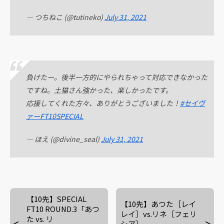
— つちねこ (@tutineko)
July 31, 2021
負けたー。後半一方的にやられちゃって対応できなかった
ですね。土猫さん強かった、楽しかったです。
応援してくれた方々、ありがとうございました！
#セイヴ
ァーFT10SPECIAL
— ほえ (@divine_seal)
July 31, 2021
【10先】SPECIAL
【10先】あつた［レイ
FT10 ROUND.3「あつ
レイ］vs.リネ［フェリ
た vs. リ
シア］