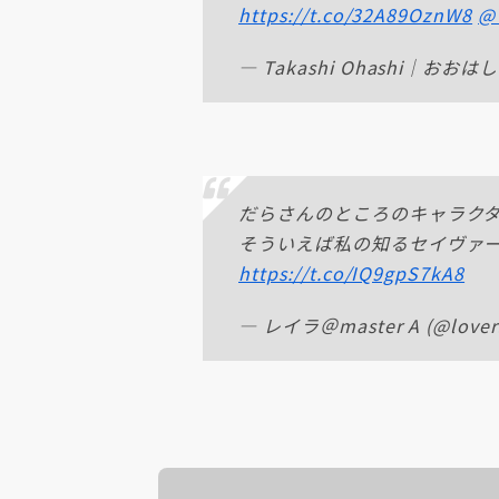
https://t.co/32A89OznW8
@
— Takashi Ohashi｜おおはし
だらさんのところのキャラク
そういえば私の知るセイヴァー
https://t.co/IQ9gpS7kA8
— レイラ＠master A (@lovers