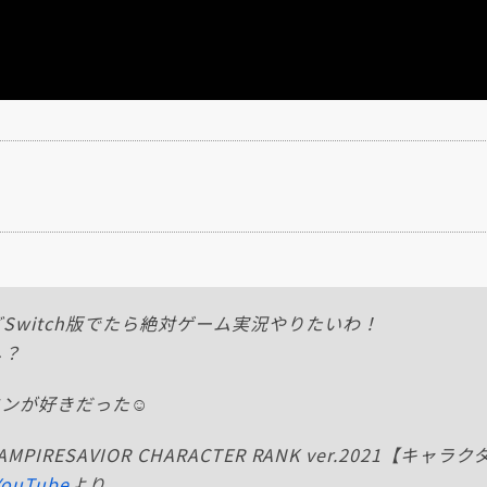
Switch版でたら絶対ゲーム実況やりたいわ！
し？
ンが好きだった☺️
RESAVIOR CHARACTER RANK ver.2021【キャ
ouTube
より