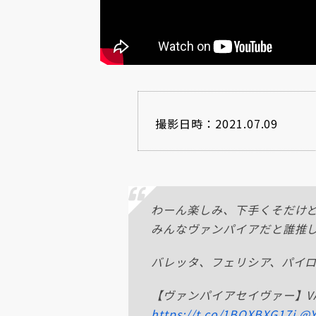
撮影日時：2021.07.09
わーん楽しみ、下手くそだけど
みんなヴァンパイアだと誰推
バレッタ、フェリシア、パイロ
【ヴァンパイアセイヴァー】VAMPI
https://t.co/1BOXBXG17j
@Y