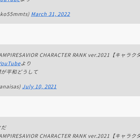
ko55mmts)
March 31, 2022
RESAVIOR CHARACTER RANK ver.2021【キャ
ouTube
より
欄が平和どうして
naisas)
July 10, 2021
クだ
RESAVIOR CHARACTER RANK ver.2021【キャ