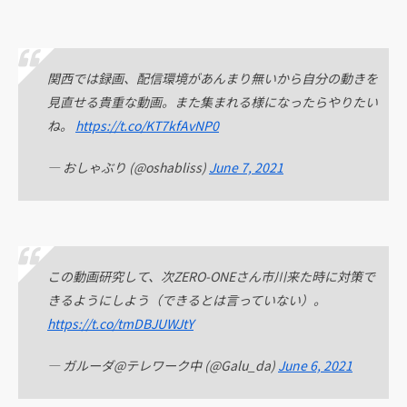
関西では録画、配信環境があんまり無いから自分の動きを
見直せる貴重な動画。また集まれる様になったらやりたい
ね。
https://t.co/KT7kfAvNP0
— おしゃぶり (@oshabliss)
June 7, 2021
この動画研究して、次ZERO-ONEさん市川来た時に対策で
きるようにしよう（できるとは言っていない）。
https://t.co/tmDBJUWJtY
— ガルーダ@テレワーク中 (@Galu_da)
June 6, 2021