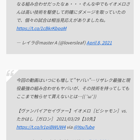
なる組み合わせだったなぁ・・・そんな中でもイオメロさ
んは高い技術を駆使して的確にダメージを取っていたの
で、個々の試合は相当見応えがありましたね。
https://t.co/1cBkrKbpoM
— レイラ＠master A (@loversleaf)
April 8, 2021
今回の動画はいつにも増して"ヤバい"…リザレク最強と現
役最強の組み合わせもヤバいが、その技術を持ってしても
ここまで触らせて貰えないとは…(( ˘ω˘))
【ヴァンパイアセイヴァー】イオメロ［ビシャモン］vs.
たかはし［ガロン］ 2021/03/29【10先】
https://t.co/Ir1piBWUW4
via
@YouTube