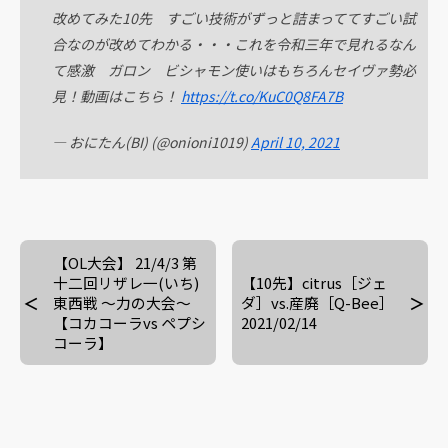
改めてみた10先 すごい技術がずっと詰まっててすごい試
合なのが改めてわかる・・・これを令和三年で見れるなん
て感激 ガロン ビシャモン使いはもちろんセイヴァ勢必
見！動画はこちら！
https://t.co/KuC0Q8FA7B
— おにたん(BI) (@onioni1019)
April 10, 2021
【OL大会】 21/4/3 第
十二回リザレ一(いち)
【10先】citrus［ジェ
東西戦 〜力の大会〜
ダ］vs.産廃［Q-Bee］
【コカコーラvs ペプシ
2021/02/14
コーラ】