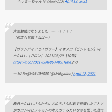
— へっきーちゃん (@hekky113)
April 12, 2021
大変勉強になりました………！！！！
（何度も見返さねば…）
【ヴァンパイアセイヴァー】イオメロ［ビシャモン］vs.
たかはし［ガロン］ 2021/03/29【10先】
https://t.co/VDzsw3Mv86
@YouTube
より
— MABu@VSAV漁師部 (@MABgallon)
April 12, 2021
昨日たかはしさんからいおめろさん対戦で意識したことと
かガロンvsビシャモンの考え方？みたいなのを聞いた後で