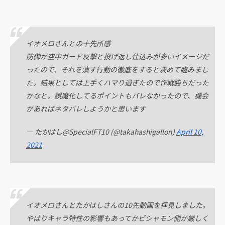
イオメロさんとの十先所感
防御が空中ガード反撃と投げ返し仕込みが多いイメージだ
ったので、それを潰す行動の徹底をすると決めて臨みまし
た。結果としては上手くハマり過ぎたので作戦勝ちだった
かなと。誤魔化してるポイントもバレなかったので、機会
があればネタバレしようかと思います
— たかはし@SpecialFT10 (@takahashigallon)
April 10,
2021
イオメロさんとたかはしさんの10先動画を拝見しました。
やはりキャラ特性の影響もあってかビシャモン側が厳しく