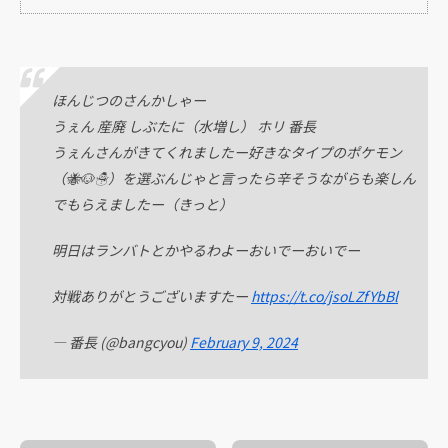
ほんじつのさんかしゃー
うぇん 産廃 しぶたに（水増し） ホリ 番長
うぇんさんがきてくれましたー好きなタイプのポケモン
（🐝🐶☃️）を選ぶんじゃと言ったら辛そうながらも楽しん
でもらえましたー（きっと）
明日はランバトとかやるわよーおいでーおいでー
対戦ありがとうございますたー
https://t.co/jsoLZfYbBl
— 番長 (@bangcyou)
February 9, 2024