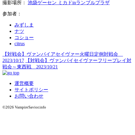
撮影場所：
池袋ゲーセン ミカドinランブルプラザ
参加者：
みずしま
ナツ
コショー
citrus
【対戦会】ヴァンパイアセイヴァー火曜日定例対戦会
2023/10/17
【対戦会】ヴァンパイセイヴァーフリープレイ対
戦会～東西戦 2023/10/21
運営概要
サイトポリシー
お問い合わせ
©2026 VampireSavior.info