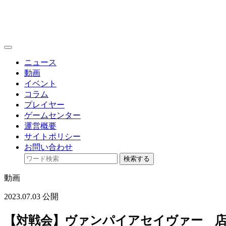
toggle
navigation
ニュース
動画
イベント
コラム
プレイヤー
ゲームセンター
運営概要
サイトポリシー
お問い合わせ
検索する
動画
2023.07.03 公開
【対戦会】ヴァンパイアセイヴァー 店内対戦