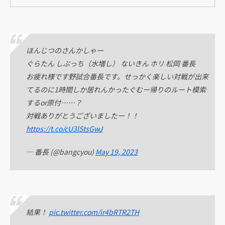
ほんじつのさんかしゃー
ぐらたん しぶっち（水増し） ないきん ホリ 松岡 番長
お疲れ様です野試合番長です。せっかく楽しい対戦が出来
てるのに1時間しか居れんかったぐむー帰りのルート模索
するor原付……？
対戦ありがとうございましたー！！
https://t.co/cU3lStsGwJ
— 番長 (@bangcyou)
May 19, 2023
結果！
pic.twitter.com/ir4bRTR2TH