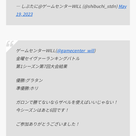
— しぶたに@ゲームセンターWILL (@shibuchi_stdn)
May
19, 2023
ゲームセンターWILL(
@gamecenter_will
)
金曜セイヴァーランキングバトル
第1シーズン第7回大会結果
優勝:グラタン
準優勝:ホリ
ガロンで勝てないならザベルを使えばいいじゃない！
今シーズンはあと6回です！
ご参加ありがとうございました！