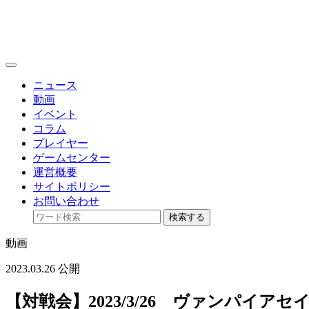
toggle
navigation
ニュース
動画
イベント
コラム
プレイヤー
ゲームセンター
運営概要
サイトポリシー
お問い合わせ
検索する
動画
2023.03.26 公開
【対戦会】2023/3/26 ヴァンパイア