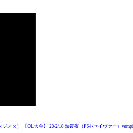
ンタジスタ）
【OL大会】 23/2/18 熱帯夜（PS4•セイヴァー）vampire sav