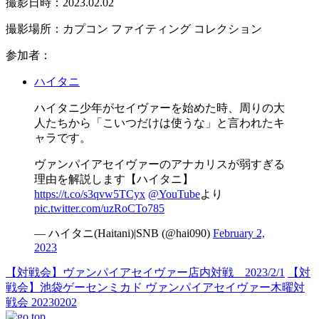
撮影日時：2023.02.02
撮影場所：カプコン ファイティング コレクション
参加者：
ハイタニ
ハイタニ少年がセイヴァーを始めた時、周りの大
人たちから「こいつだけは使うな」と言われたキ
ャラです。
ヴァンパイアセイヴァーのアナカリスが弱すぎる
理由を解説します【ハイタニ】
https://t.co/s3qvw5TCyx
@YouTube
より
pic.twitter.com/uzRoCTo785
— ハイタニ(Haitani)|SNB (@hai090)
February 2,
2023
【対戦会】ヴァンパイアセイヴァー店内対戦 2023/2/1
【対
戦会】池袋ゲーセンミカド ヴァンパイアセイヴァー木曜対
戦会 20230202