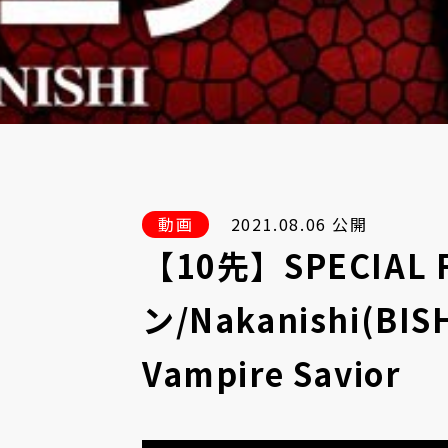
動画
2021.08.06 公開
【10先】SPECIAL 
ン/Nakanishi(BIS
Vampire Savior