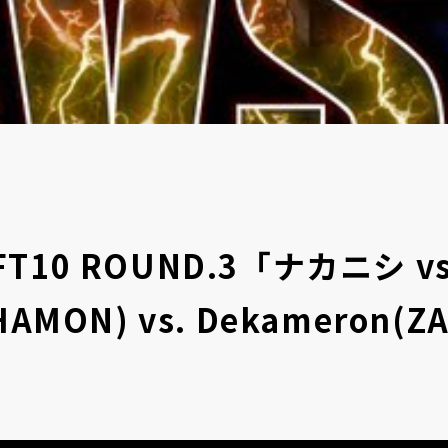
FT10 ROUND.3「ナカニシ v
HAMON) vs. Dekameron(Z