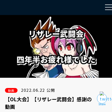
to
na
2022.06.22 公開
動画
【OL大会】【リザレー武闘会】感謝の
動画