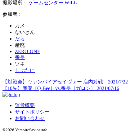
撮影場所：
ゲームセンター WILL
参加者：
カメ
ないきん
だら
産廃
ZERO-ONE
番長
ツネ
しぶたに
【対戦会】ヴァンパイアセイヴァー 店内対戦 2021/7/22
【10先】産廃［Q-Bee］vs.番長［ガロン］ 2021/07/16
運営概要
サイトポリシー
お問い合わせ
©2026 VampireSavior.info