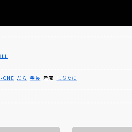
LL
O-ONE
だら
番長
産廃
しぶたに