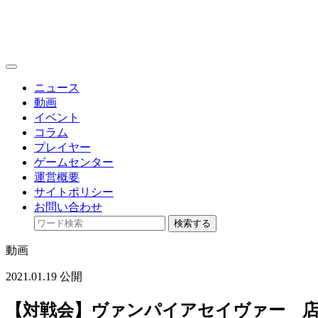
toggle
navigation
ニュース
動画
イベント
コラム
プレイヤー
ゲームセンター
運営概要
サイトポリシー
お問い合わせ
検索する
動画
2021.01.19 公開
【対戦会】ヴァンパイアセイヴァー 店内対戦