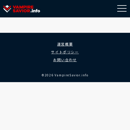
togg
navi
運営概要
サイトポリシー
お問い合わせ
©2026 VampireSavior.info