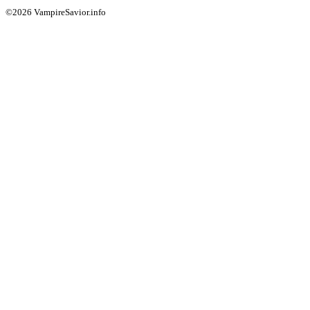
©2026 VampireSavior.info